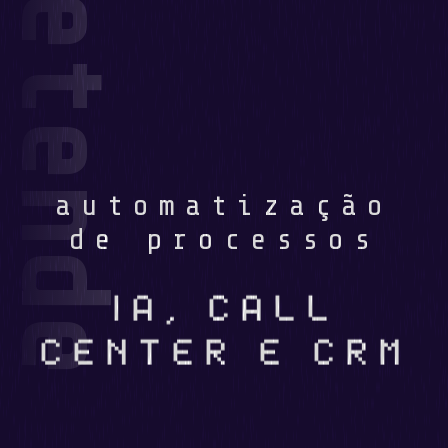
uipa da MAIDOT pretende colocar IA a falar por si
automatização
de processos
IA, CALL
CENTER E CRM