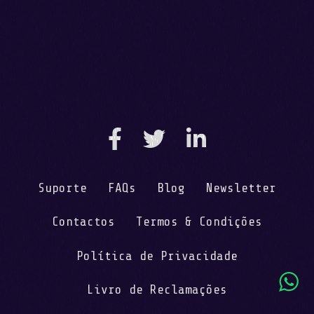
Uma boa utilização de uma newsletter
pode trazer um grande retorno!
Publicado em
08/06/2017
por
Ana Monteiro
Suporte
FAQs
Blog
Newsletter
Contactos
Termos & Condições
Política de Privacidade
Livro de Reclamações