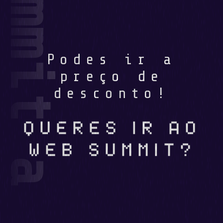
eres ir ao Web Summit a preço de desconto?
Podes ir a
preço de
desconto!
QUERES IR AO
WEB SUMMIT?