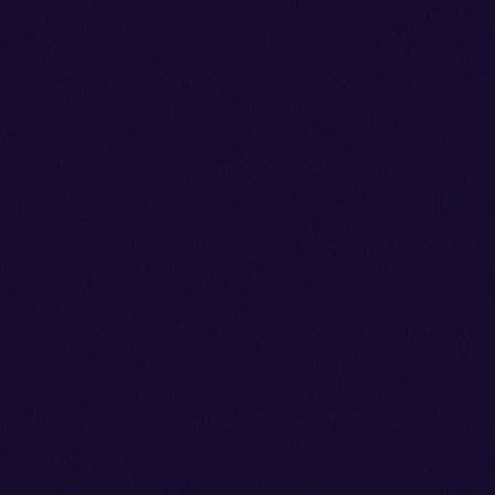
Hello World!
Novo website com nova imagem, agora
Posted on
08/05/2015
by
Pedro Lima