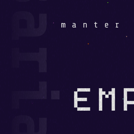
manter
EM