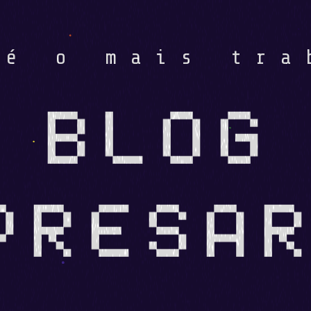
 é o mais tra
BLOG
PRESAR