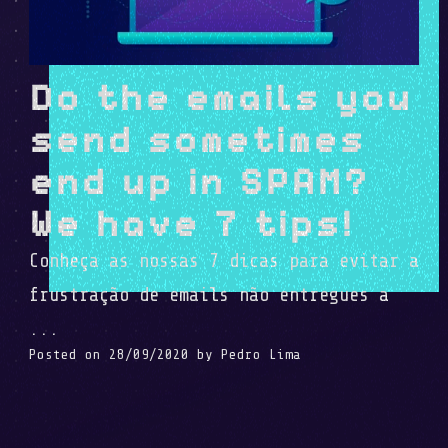
Do the emails you
send sometimes
end up in SPAM?
We have 7 tips!
Conheça as nossas 7 dicas para evitar a
frustração de emails não entregues a
...
Posted on
28/09/2020
by
Pedro Lima