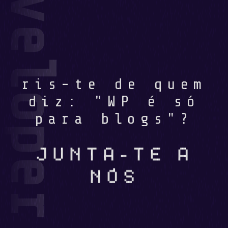
ris-te de quem
diz: "WP é só
para blogs"?
JUNTA-TE A
NÓS